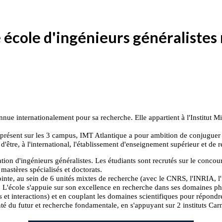
 école d'ingénieurs généraliste
nnue internationalement pour sa recherche. Elle appartient à l'Institut 
présent sur les 3 campus, IMT Atlantique a pour ambition de conjuguer 
et d'être, à l'international, l'établissement d'enseignement supérieur et 
 d'ingénieurs généralistes. Les étudiants sont recrutés sur le concours
mastères spécialisés et doctorats.
nte, au sein de 6 unités mixtes de recherche (avec le CNRS, l'INRIA, l'
ole s'appuie sur son excellence en recherche dans ses domaines phar
s et interactions) et en couplant les domaines scientifiques pour répondr
 santé du futur et recherche fondamentale, en s'appuyant sur 2 instituts